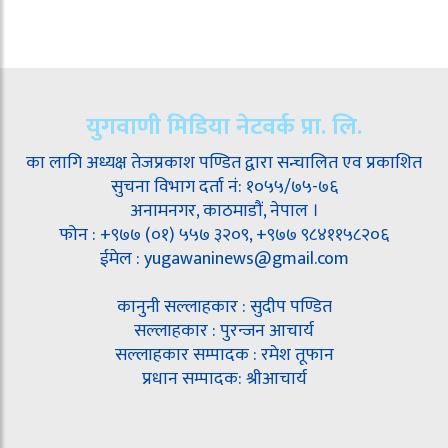
युगवाणी मिडिया नेटवर्क प्रा. लि.
का लागि अध्यक्ष तेजप्रकाश पण्डित द्वारा सन्चालित एव प्रकाशित
सुचना विभाग दर्ता नं: १०५५/७५-७६
अनामनगर, काठमाडौं, नेपाल ।
फोन : +९७७ (०१) ५५७ ३२०९, +९७७ ९८४११५८२०६
ईमेल : yugawaninews@gmail.com
कानुनी सल्लाहकार : सुदीप पण्डित
सल्लाहकार : पुरन्जन आचार्य
सल्लाहकार सम्पादक : रमेश तूफान
प्रधान सम्पादक: श्रीआचार्य