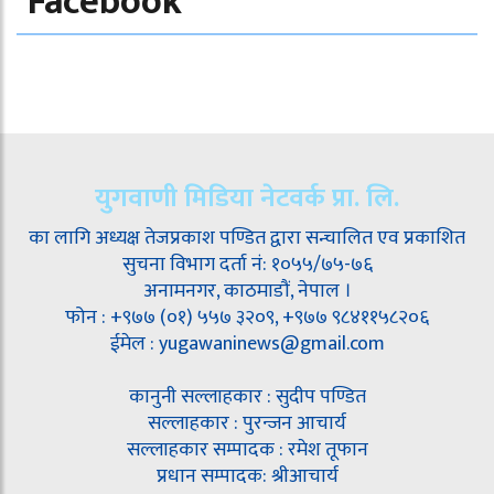
Facebook
युगवाणी मिडिया नेटवर्क प्रा. लि.
का लागि अध्यक्ष तेजप्रकाश पण्डित द्वारा सन्चालित एव प्रकाशित
सुचना विभाग दर्ता नं: १०५५/७५-७६
अनामनगर, काठमाडौं, नेपाल ।
फोन : +९७७ (०१) ५५७ ३२०९, +९७७ ९८४११५८२०६
ईमेल : yugawaninews@gmail.com
कानुनी सल्लाहकार : सुदीप पण्डित
सल्लाहकार : पुरन्जन आचार्य
सल्लाहकार सम्पादक : रमेश तूफान
प्रधान सम्पादक: श्रीआचार्य