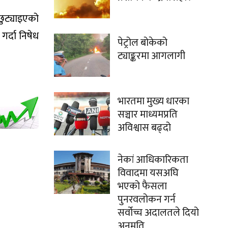
 छुट्याइएको
र्दा निषेध
पेट्रोल बोकेको
ट्याङ्करमा आगलागी
भारतमा मुख्य धारका
सञ्चार माध्यमप्रति
अविश्वास बढ्दो
नेकां आधिकारिकता
विवादमा यसअघि
भएको फैसला
पुनरवलोकन गर्न
सर्वोच्च अदालतले दियो
अनुमति