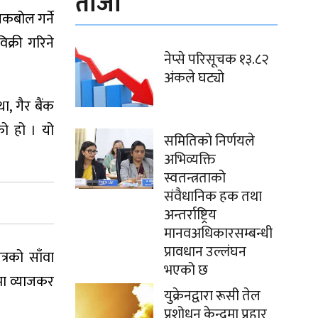
ताजा
लकबोल गर्ने
क्री गरिने
नेप्से परिसूचक १३.८२
अंकले घट्यो
, गैर बैंक
एको हो । यो
समितिको निर्णयले
अभिव्यक्ति
स्वतन्त्रताको
संवैधानिक हक तथा
अन्तर्राष्ट्रिय
मानवअधिकारसम्बन्धी
प्रावधान उल्लंघन
्रको साँवा
भएको छ
जमा व्याजकर
युक्रेनद्वारा रूसी तेल
प्रशोधन केन्द्रमा प्रहार