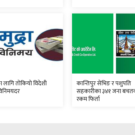
ा लागि तोकियो विदेशी
कान्तिपुर सेभिङ र पशुपति
 विनिमयदर
सहकारीका ३४१ जना बचतक
रकम फिर्ता