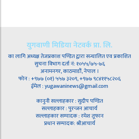
युगवाणी मिडिया नेटवर्क प्रा. लि.
का लागि अध्यक्ष तेजप्रकाश पण्डित द्वारा सन्चालित एव प्रकाशित
सुचना विभाग दर्ता नं: १०५५/७५-७६
अनामनगर, काठमाडौं, नेपाल ।
फोन : +९७७ (०१) ५५७ ३२०९, +९७७ ९८४११५८२०६
ईमेल : yugawaninews@gmail.com
कानुनी सल्लाहकार : सुदीप पण्डित
सल्लाहकार : पुरन्जन आचार्य
सल्लाहकार सम्पादक : रमेश तूफान
प्रधान सम्पादक: श्रीआचार्य