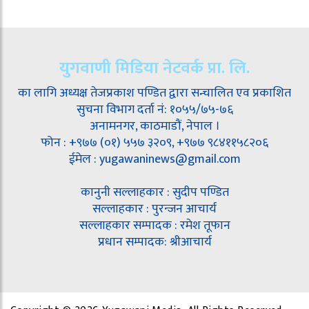
युगवाणी मिडिया नेटवर्क प्रा. लि.
का लागि अध्यक्ष तेजप्रकाश पण्डित द्वारा सन्चालित एव प्रकाशित
सुचना विभाग दर्ता नं: १०५५/७५-७६
अनामनगर, काठमाडौं, नेपाल ।
फोन : +९७७ (०१) ५५७ ३२०९, +९७७ ९८४११५८२०६
ईमेल : yugawaninews@gmail.com
कानुनी सल्लाहकार : सुदीप पण्डित
सल्लाहकार : पुरन्जन आचार्य
सल्लाहकार सम्पादक : रमेश तूफान
प्रधान सम्पादक: श्रीआचार्य