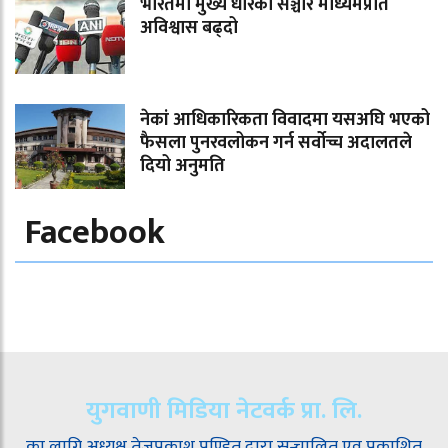
भारतमा मुख्य धारका सञ्चार माध्यमप्रति
अविश्वास बढ्दो
नेकां आधिकारिकता विवादमा यसअघि भएको
फैसला पुनरवलोकन गर्न सर्वोच्च अदालतले
दियो अनुमति
Facebook
युगवाणी मिडिया नेटवर्क प्रा. लि.
का लागि अध्यक्ष तेजप्रकाश पण्डित द्वारा सन्चालित एव प्रकाशित