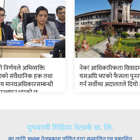
निर्णयले अभिव्यक्ति
नेकां आधिकारिकता विवादम
्रताको संवैधानिक हक तथा
यसअघि भएको फैसला पुन
ष्ट्रिय मानवअधिकारसम्बन्धी
गर्न सर्वोच्च अदालतले दियो
न उल्लंघन भएको छ
युगवाणी मिडिया नेटवर्क प्रा. लि.
का लागि अध्यक्ष तेजप्रकाश पण्डित द्वारा सन्चालित एव प्रकाशित