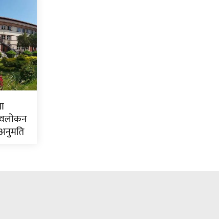
ा
रवलोकन
 अनुमति