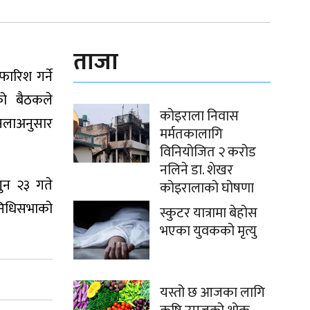
ताजा
ारिश गर्ने
्को बैठकले
कोइराला निवास
ैसलाअनुसार
मर्मतकालागि
विनियोजित २ करोड
नलिने डा. शेखर
गुन २३ गते
कोइरालाको घोषणा
िनिधिसभाको
स्कुटर यात्रामा बेहोस
भएका युवकको मृत्यु
यस्तो छ आजका लागि