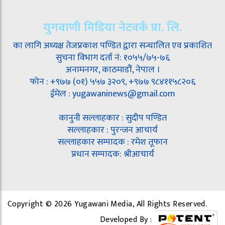
युगवाणी मिडिया नेटवर्क प्रा. लि.
का लागि अध्यक्ष तेजप्रकाश पण्डित द्वारा सन्चालित एव प्रकाशित
सुचना विभाग दर्ता नं: १०५५/७५-७६
अनामनगर, काठमाडौं, नेपाल ।
फोन : +९७७ (०१) ५५७ ३२०९, +९७७ ९८४११५८२०६
ईमेल : yugawaninews@gmail.com
कानुनी सल्लाहकार : सुदीप पण्डित
सल्लाहकार : पुरन्जन आचार्य
सल्लाहकार सम्पादक : रमेश तूफान
प्रधान सम्पादक: श्रीआचार्य
Copyright © 2026 Yugawani Media, All Rights Reserved.
Developed By :