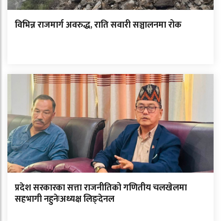
विभिन्न राजमार्ग अवरुद्ध, राति सवारी सञ्चालनमा रोक
प्रदेश सरकारका सत्ता राजनीतिको गणितीय चलखेलमा
सहभागी नहुनेःअध्यक्ष लिङ्देनल