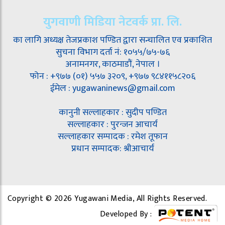
युगवाणी मिडिया नेटवर्क प्रा. लि.
का लागि अध्यक्ष तेजप्रकाश पण्डित द्वारा सन्चालित एव प्रकाशित
सुचना विभाग दर्ता नं: १०५५/७५-७६
अनामनगर, काठमाडौं, नेपाल ।
फोन : +९७७ (०१) ५५७ ३२०९, +९७७ ९८४११५८२०६
ईमेल : yugawaninews@gmail.com
कानुनी सल्लाहकार : सुदीप पण्डित
सल्लाहकार : पुरन्जन आचार्य
सल्लाहकार सम्पादक : रमेश तूफान
प्रधान सम्पादक: श्रीआचार्य
Copyright © 2026 Yugawani Media, All Rights Reserved.
Developed By :