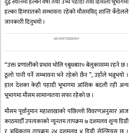
दुई स्थानमा हल्का वर्षा तथा उच्च पहाडी तथा हिमाली भूभागमा
हल्का हिमपातको सम्भावना रहेको मौसमविद् शान्ति कँडेलले
जानकारी दिनुभयो ।
“उक्त प्रणालीको प्रभाव भोलि ९बुधबार० बेलुकासम्म रहने छ ।
ठूलो पानी पर्ने सम्भावना भने रहेको छैन ”, उहाँले भन्नुभयो ।
हाल देशका केही पहाडी भूभागमा आंशिक बदली रही अन्य
भूभागमा मौसम सामान्यतया सफा रहेको छ ।
मौसम पूर्वानुमान महाशाखाको पछिल्लो विवरणअनुसार आज
काठमाडौँ उपत्यकाको न्यूनतम तापक्रम ७ दशमलव शून्य डिग्री
र अधिकतम तापक्रम २४ दशमलव ४ डिग्री सेल्सियस छ ।