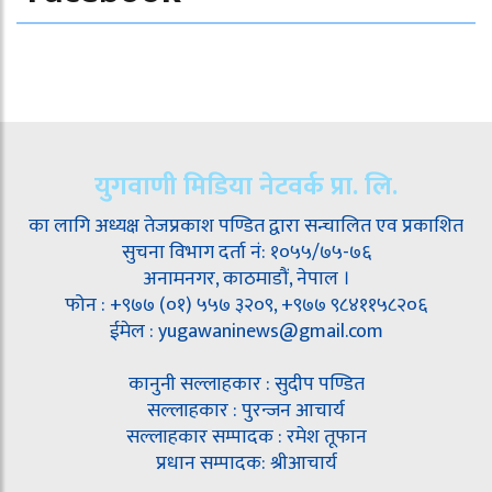
युगवाणी मिडिया नेटवर्क प्रा. लि.
का लागि अध्यक्ष तेजप्रकाश पण्डित द्वारा सन्चालित एव प्रकाशित
सुचना विभाग दर्ता नं: १०५५/७५-७६
अनामनगर, काठमाडौं, नेपाल ।
फोन : +९७७ (०१) ५५७ ३२०९, +९७७ ९८४११५८२०६
ईमेल : yugawaninews@gmail.com
कानुनी सल्लाहकार : सुदीप पण्डित
सल्लाहकार : पुरन्जन आचार्य
सल्लाहकार सम्पादक : रमेश तूफान
प्रधान सम्पादक: श्रीआचार्य