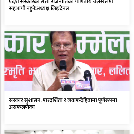
प्रदेश सरकारका सत्ता राजनीतिको गणितीय चलखेलमा
सहभागी नहुनेःअध्यक्ष लिङ्देनल
सरकार सुशासन, पारदर्शिता र जवाफदेहितामा पूर्णरूपमा
असफलःनेका