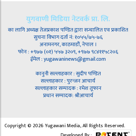
युगवाणी मिडिया नेटवर्क प्रा. लि.
का लागि अध्यक्ष तेजप्रकाश पण्डित द्वारा सन्चालित एव प्रकाशित
सुचना विभाग दर्ता नं: १०५५/७५-७६
अनामनगर, काठमाडौं, नेपाल ।
फोन : +९७७ (०१) ५५७ ३२०९, +९७७ ९८४११५८२०६
ईमेल : yugawaninews@gmail.com
कानुनी सल्लाहकार : सुदीप पण्डित
सल्लाहकार : पुरन्जन आचार्य
सल्लाहकार सम्पादक : रमेश तूफान
प्रधान सम्पादक: श्रीआचार्य
Copyright © 2026 Yugawani Media, All Rights Reserved.
Developed By :