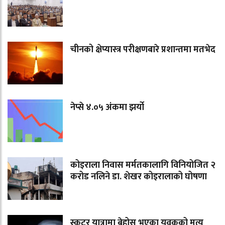
चीनको क्षेप्यास्त्र परीक्षणबारे प्रशान्तमा मतभेद
नेप्से ४.०५ अंकमा झर्यो
कोइराला निवास मर्मतकालागि विनियोजित २
करोड नलिने डा. शेखर कोइरालाको घोषणा
स्कुटर यात्रामा बेहोस भएका युवकको मृत्यु