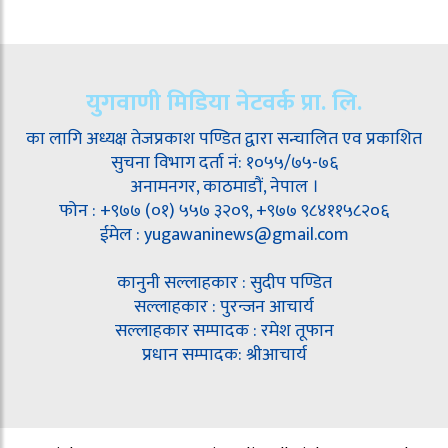
युगवाणी मिडिया नेटवर्क प्रा. लि.
का लागि अध्यक्ष तेजप्रकाश पण्डित द्वारा सन्चालित एव प्रकाशित
सुचना विभाग दर्ता नं: १०५५/७५-७६
अनामनगर, काठमाडौं, नेपाल ।
फोन : +९७७ (०१) ५५७ ३२०९, +९७७ ९८४११५८२०६
ईमेल : yugawaninews@gmail.com
कानुनी सल्लाहकार : सुदीप पण्डित
सल्लाहकार : पुरन्जन आचार्य
सल्लाहकार सम्पादक : रमेश तूफान
प्रधान सम्पादक: श्रीआचार्य