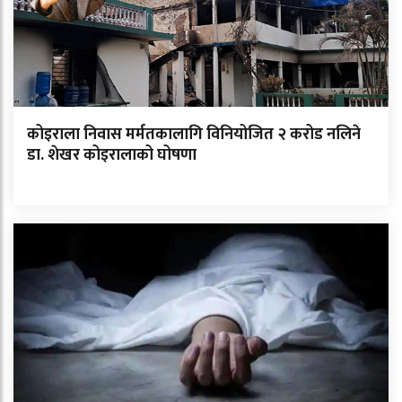
कोइराला निवास मर्मतकालागि विनियोजित २ करोड नलिने
डा. शेखर कोइरालाको घोषणा