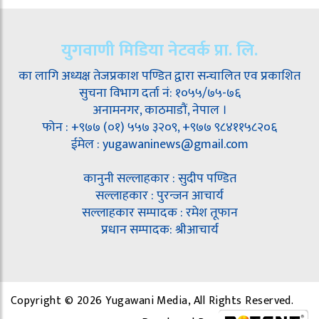
युगवाणी मिडिया नेटवर्क प्रा. लि.
का लागि अध्यक्ष तेजप्रकाश पण्डित द्वारा सन्चालित एव प्रकाशित
सुचना विभाग दर्ता नं: १०५५/७५-७६
अनामनगर, काठमाडौं, नेपाल ।
फोन : +९७७ (०१) ५५७ ३२०९, +९७७ ९८४११५८२०६
ईमेल : yugawaninews@gmail.com
कानुनी सल्लाहकार : सुदीप पण्डित
सल्लाहकार : पुरन्जन आचार्य
सल्लाहकार सम्पादक : रमेश तूफान
प्रधान सम्पादक: श्रीआचार्य
Copyright © 2026 Yugawani Media, All Rights Reserved.