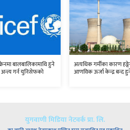
क्रेनमा बालबालिकामाथि हुने
अत्यधिक गर्मीका कारण हङ्ग
न्त्य गर्न युनिसेफको
आणविक ऊर्जा केन्द्र बन्द हुन
युगवाणी मिडिया नेटवर्क प्रा. लि.