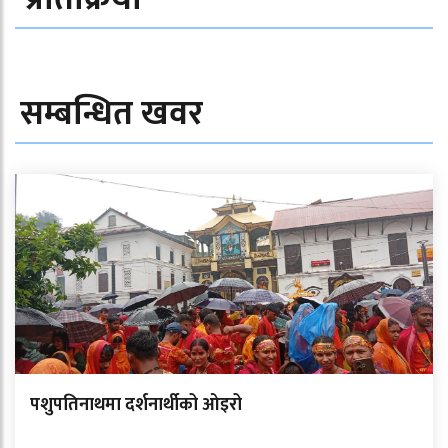
सम्बन्धित खवर
पशुपतिनाथमा दर्शनार्थीको ओइरो