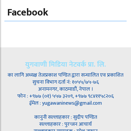
Facebook
युगवाणी मिडिया नेटवर्क प्रा. लि.
का लागि अध्यक्ष तेजप्रकाश पण्डित द्वारा सन्चालित एव प्रकाशित
सुचना विभाग दर्ता नं: १०५५/७५-७६
अनामनगर, काठमाडौं, नेपाल ।
फोन : +९७७ (०१) ५५७ ३२०९, +९७७ ९८४११५८२०६
ईमेल : yugawaninews@gmail.com
कानुनी सल्लाहकार : सुदीप पण्डित
सल्लाहकार : पुरन्जन आचार्य