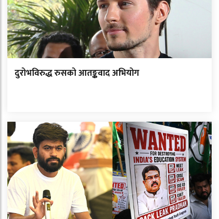
दुरोभविरुद्ध रुसको आतङ्कवाद अभियोग