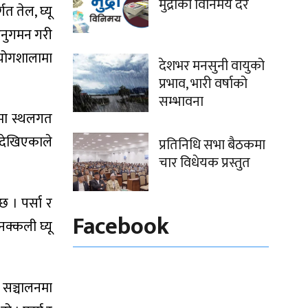
मुद्राको विनिमय दर
त तेल, घ्यू
 अनुगमन गरी
रयोगशालामा
देशभर मनसुनी वायुको
प्रभाव, भारी वर्षाको
सम्भावना
गमा स्थलगत
ट देखिएकाले
प्रतिनिधि सभा बैठकमा
चार विधेयक प्रस्तुत
। पर्सा र
Facebook
नक्कली घ्यू
 सञ्चालनमा