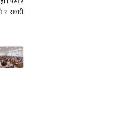
ो । पर्सा र
को र सवारी
।