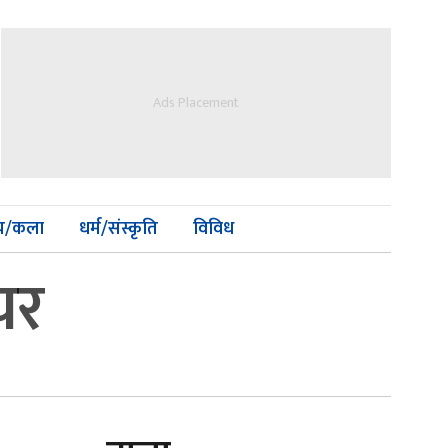
Ads Placement
्य/कला
धर्म/संस्कृति
विविध
ायर