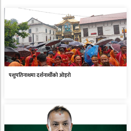
पशुपतिनाथमा दर्शनार्थीको ओइरो