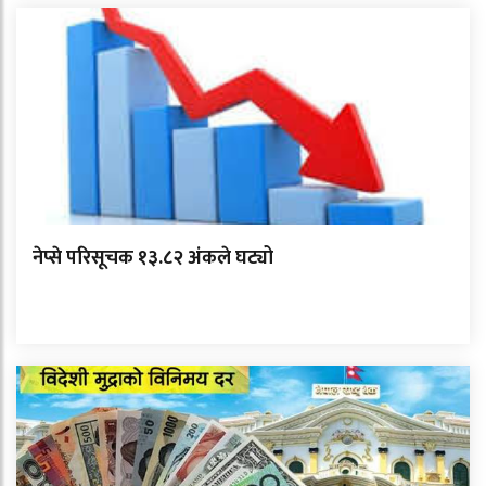
नेप्से परिसूचक १३.८२ अंकले घट्यो