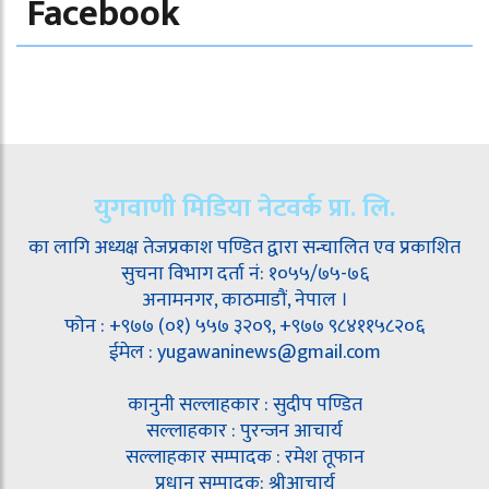
Facebook
युगवाणी मिडिया नेटवर्क प्रा. लि.
का लागि अध्यक्ष तेजप्रकाश पण्डित द्वारा सन्चालित एव प्रकाशित
सुचना विभाग दर्ता नं: १०५५/७५-७६
अनामनगर, काठमाडौं, नेपाल ।
फोन : +९७७ (०१) ५५७ ३२०९, +९७७ ९८४११५८२०६
ईमेल : yugawaninews@gmail.com
कानुनी सल्लाहकार : सुदीप पण्डित
सल्लाहकार : पुरन्जन आचार्य
सल्लाहकार सम्पादक : रमेश तूफान
प्रधान सम्पादक: श्रीआचार्य