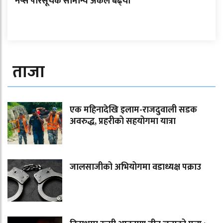
नेप्से परिसूचक सामान्य अंकले बढे्यो
ताजा
एक महिनादेखि इलाम-राजदुवाली सडक
अवरुद्ध, प्रहरीको सहयोगमा यात्रा
जालसाजीको अभियोगमा वडाध्यक्ष पक्राउ