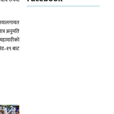
वार्य रुपमा
रसियालगायत
ात्र अनुमति
 महामारीको
ोभिड–१९ बाट