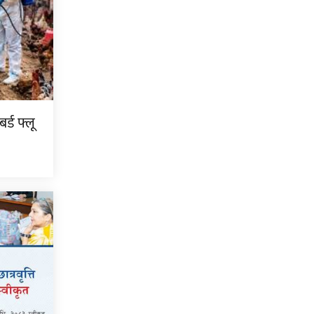
्ड फ्लू