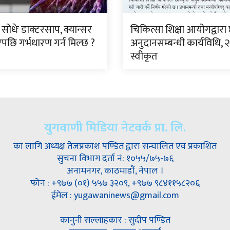
 सोधेः डाक्टरसाप, क्यान्सर
चिकित्सा शिक्षा आयोगद्वारा छा
पछि गर्भधारण गर्न मिल्छ ?
अनुदानसम्बन्धी कार्यविधि, 
स्वीकृत
युगवाणी मिडिया नेटवर्क प्रा. लि.
का लागि अध्यक्ष तेजप्रकाश पण्डित द्वारा सन्चालित एव प्रकाशित
सुचना विभाग दर्ता नं: १०५५/७५-७६
अनामनगर, काठमाडौं, नेपाल ।
फोन : +९७७ (०१) ५५७ ३२०९, +९७७ ९८४११५८२०६
ईमेल : yugawaninews@gmail.com
कानुनी सल्लाहकार : सुदीप पण्डित