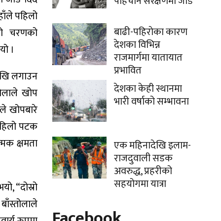
पहिचान संरक्षणमा जोड
ाँले पहिलो
बाढी-पहिराेका कारण
िलो चरणको
देशका विभिन्न
यो ।
राजमार्गमा यातायात
प्रभावित
देखि लगाउन
देशका केही स्थानमा
तोलाले खोप
भारी वर्षाको सम्भावना
ले खोपबारे
 पहिलो पटक
्मक क्षमता
एक महिनादेखि इलाम-
राजदुवाली सडक
अवरुद्ध, प्रहरीको
सहयोगमा यात्रा
यो, “दोस्रो
बाँस्तोलाले
Facebook