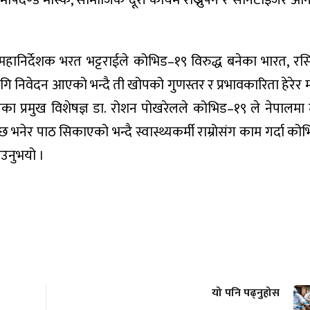
ापदण्ड मास्क, सामाजिक दूरी कायम राख्नुपर्ने र सेनिटाइजर अनि
हानिर्देशक भरत भट्टराईले कोभिड–१९ विरुद्ध बनेका भारत, 
ागि निवेदन आएको भन्दै ती खोपको गुणस्तर र प्रभावकारिता हेरेर म
लयका प्रमुख विशेषज्ञ डा. रोशन पोखरेलले कोभिड–१९ ले नेपालमा
 भनेर पाठ सिकाएको भन्दै स्वास्थ्यकर्मी राम्रोसंग काम गर्दा क
ताउनुभयो ।
यो पनि पढ्नुहोस