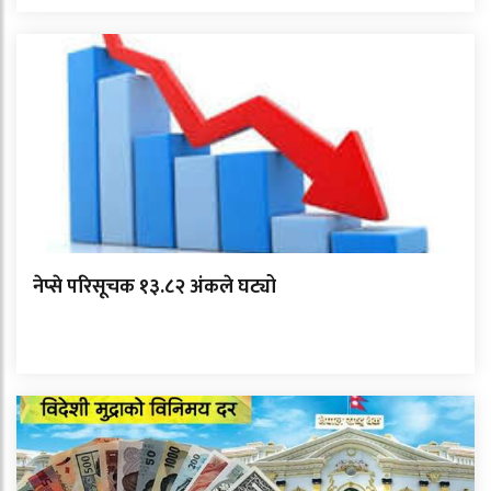
नेप्से परिसूचक १३.८२ अंकले घट्यो