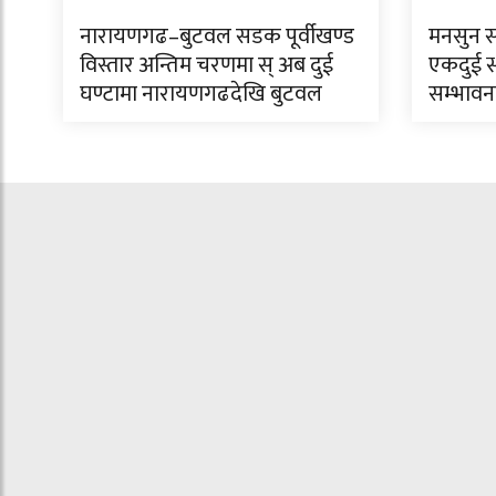
नारायणगढ–बुटवल सडक पूर्वीखण्ड
मनसुन स
विस्तार अन्तिम चरणमा स् अब दुई
एकदुई स्
घण्टामा नारायणगढदेखि बुटवल
सम्भावन