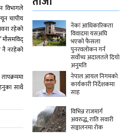
ताजा
न विभागले
न्यून चापीय
नेकां आधिकारिकता
ावना रहेको
विवादमा यसअघि
,’ मौसमविद्
भएको फैसला
पुनरवलोकन गर्न
 नै नरहेको
सर्वोच्च अदालतले दियो
अनुमति
नेपाल आयल निगमको
तापक्रममा
कार्यकारी निर्देशकमा
नुका साथै
साह
विभिन्न राजमार्ग
अवरुद्ध, राति सवारी
सञ्चालनमा रोक