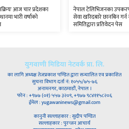
क्रियः आज चार प्रदेशका
नेपाल टेलिभिजनका उपकर
थानमा भारी वर्षाको
सेवा खरिदबारे छानबिन गर्न
ा
समितिद्वारा प्रतिवेदन पेस
युगवाणी मिडिया नेटवर्क प्रा. लि.
का लागि अध्यक्ष तेजप्रकाश पण्डित द्वारा सन्चालित एव प्रकाशित
सुचना विभाग दर्ता नं: १०५५/७५-७६
अनामनगर, काठमाडौं, नेपाल ।
फोन : +९७७ (०१) ५५७ ३२०९, +९७७ ९८४११५८२०६
ईमेल : yugawaninews@gmail.com
कानुनी सल्लाहकार : सुदीप पण्डित
सल्लाहकार : पुरन्जन आचार्य