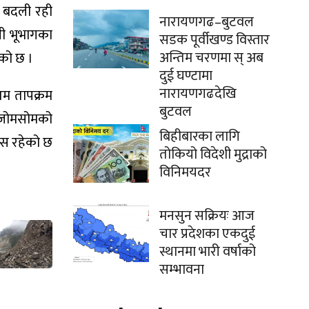
्य बदली रही
नारायणगढ–बुटवल
ली भूभागका
सडक पूर्वीखण्ड विस्तार
अन्तिम चरणमा स् अब
एको छ ।
दुई घण्टामा
नारायणगढदेखि
तम तापक्रम
बुटवल
कम जोमसोमको
बिहीबारका लागि
ियस रहेको छ
तोकियो विदेशी मुद्राको
विनिमयदर
मनसुन सक्रियः आज
चार प्रदेशका एकदुई
स्थानमा भारी वर्षाको
सम्भावना