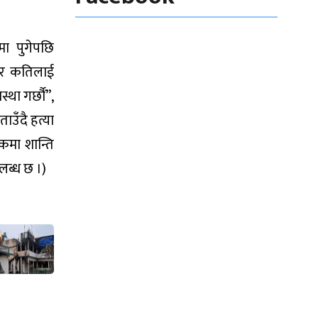
मा पुगेपछि
डेर कतिलाई
ा गर्छौँ”,
ाउँदै हत्या
ुकमा शान्ति
पलब्ध छ ।)