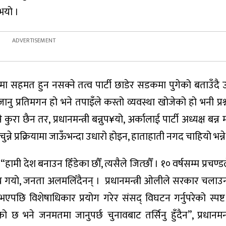
ुभयो ।
ेश्यमा सहमत हुन नसक्ने तत्व पार्टी छाडेर सडकमा पुगेको बताउँदै 
 प्रतिमगन हो भने तपाइँले कस्तो व्यवस्था खोजेको हो भनी प्रश्न
 कुरा छैन तर, प्रधानमन्त्री बन्नुप¥यो, अर्कालाई पार्टी अध्यक्ष बन्न
ुन्ने प्रक्रियामा जाऊँभन्दा उधारो होइन, हाताहाती नगद चाहियो भन्ने
, “हामी देश बनाउन हिँडेका छौँ, त्यसैले जित्छौँ । १० वर्षसम्म प्रचण्ड
 गयो, जनता अलमलिँदैनन् । प्रधानमन्त्री ओलीले सरकार चलाउ
एपछि विशेषाधिकार प्रयोग गरेर संसद् विघटन गर्नुपरेको स्पष्ट 
छ भने जनमतमा जानुपर्छ चुनावबाट तर्सिनु हुँदैन”, प्रधानमन्