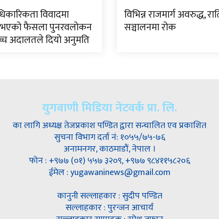
धिकारिकता विवादमा
विभिन्न राजमार्ग अवरुद्ध, रा
भएको फैसला पुनरवलोकन
सञ्चालनमा रोक
वोच्च अदालतले दियो अनुमति
युगवाणी मिडिया नेटवर्क प्रा. लि.
का लागि अध्यक्ष तेजप्रकाश पण्डित द्वारा सन्चालित एव प्रकाशित
सुचना विभाग दर्ता नं: १०५५/७५-७६
अनामनगर, काठमाडौं, नेपाल ।
फोन : +९७७ (०१) ५५७ ३२०९, +९७७ ९८४११५८२०६
ईमेल : yugawaninews@gmail.com
कानुनी सल्लाहकार : सुदीप पण्डित
सल्लाहकार : पुरन्जन आचार्य