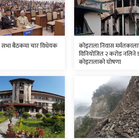
धि सभा बैठकमा चार विधेयक
कोइराला निवास मर्मतकाला
विनियोजित २ करोड नलिने ड
कोइरालाको घोषणा