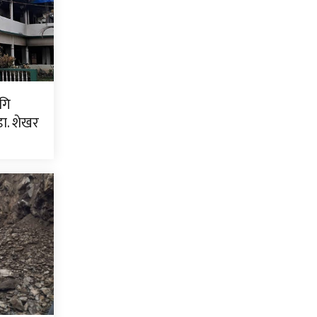
गि
ा. शेखर