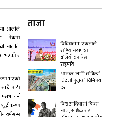
ताजा
शर्मा ओलीले
 छ । नेकपा
विविधतामा एकताले
त्री ओलीले
राष्ट्रिय अखण्डता
जना भएको र
बलियो बनाउँछ :
राष्ट्रपति
आजका लागि तोकियो
धीकरण भएको
विदेशी मुद्राको विनिमय
दर
साथै पार्टी
 आमसभा गर्न
विश्व आदिवासी दिवस
े शुद्धीकरण
आज, अधिकार र
ीन वर्षसम्म