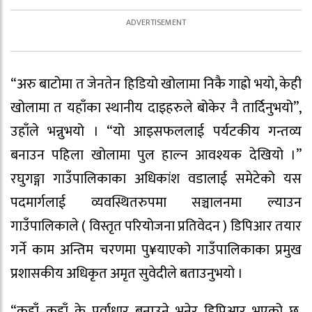
“अरु बाटोमा त जेनतेन हिडियो खोलामा निकै गाह्रो भयो, केही
खोलामा त यहाँका स्थानीय दाइहरुले बोकेर नै तार्दिनुभयो”,
उहाँले भन्नुभयो । “यो आइसफललाई पर्यटकीय गन्तव्य
बनाउन पहिला खोलामा पुल हाल्न आवश्यक देखियो ।”
रघुगङ्गा गाउँपालिकाका अधिकांश वडालाई समेटेको यस
पदमार्गलाई व्यवस्थितरुपमा सञ्चालनमा ल्याउन
गाउँपालिकाले ( विस्तृत परियोजना प्रतिवेदन ) डिपिआर तयार
गर्ने काम अन्तिम चरणमा पु¥याएको गाउँपालिकाका प्रमुख
प्रशासकीय अधिकृत अमृत सुवेदीले बताउनुभयो ।
“कहाँ–कहाँ के पूर्वाधार बनाउने भनेर डिपिआर भएको छ,