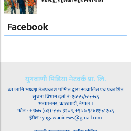
अवरुद्ध, प्रहरीको सहयोगमा यात्रा
Facebook
युगवाणी मिडिया नेटवर्क प्रा. लि.
का लागि अध्यक्ष तेजप्रकाश पण्डित द्वारा सन्चालित एव प्रकाशित
सुचना विभाग दर्ता नं: १०५५/७५-७६
अनामनगर, काठमाडौं, नेपाल ।
फोन : +९७७ (०१) ५५७ ३२०९, +९७७ ९८४११५८२०६
ईमेल : yugawaninews@gmail.com