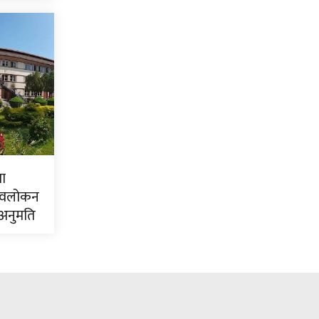
ा
रवलोकन
 अनुमति