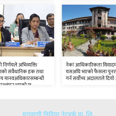
निर्णयले अभिव्यक्ति
नेकां आधिकारिकता विवादम
्रताको संवैधानिक हक तथा
यसअघि भएको फैसला पुन
ष्ट्रिय मानवअधिकारसम्बन्धी
गर्न सर्वोच्च अदालतले दियो
न उल्लंघन भएको छ
युगवाणी मिडिया नेटवर्क प्रा. लि.