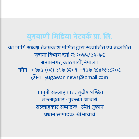
युगवाणी मिडिया नेटवर्क प्रा. लि.
का लागि अध्यक्ष तेजप्रकाश पण्डित द्वारा सन्चालित एव प्रकाशित
सुचना विभाग दर्ता नं: १०५५/७५-७६
अनामनगर, काठमाडौं, नेपाल ।
फोन : +९७७ (०१) ५५७ ३२०९, +९७७ ९८४११५८२०६
ईमेल : yugawaninews@gmail.com
कानुनी सल्लाहकार : सुदीप पण्डित
सल्लाहकार : पुरन्जन आचार्य
सल्लाहकार सम्पादक : रमेश तूफान
प्रधान सम्पादक: श्रीआचार्य