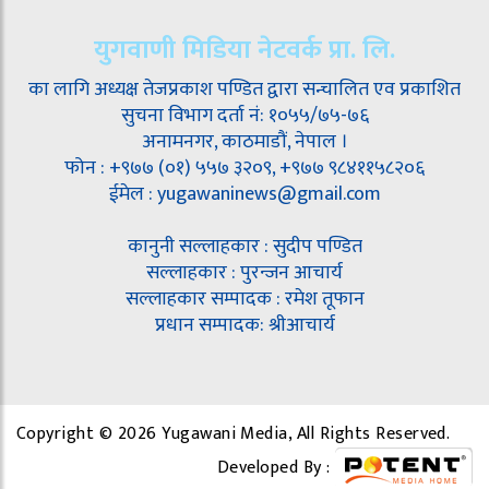
युगवाणी मिडिया नेटवर्क प्रा. लि.
का लागि अध्यक्ष तेजप्रकाश पण्डित द्वारा सन्चालित एव प्रकाशित
सुचना विभाग दर्ता नं: १०५५/७५-७६
अनामनगर, काठमाडौं, नेपाल ।
फोन : +९७७ (०१) ५५७ ३२०९, +९७७ ९८४११५८२०६
ईमेल : yugawaninews@gmail.com
कानुनी सल्लाहकार : सुदीप पण्डित
सल्लाहकार : पुरन्जन आचार्य
सल्लाहकार सम्पादक : रमेश तूफान
प्रधान सम्पादक: श्रीआचार्य
Copyright © 2026 Yugawani Media, All Rights Reserved.
Developed By :