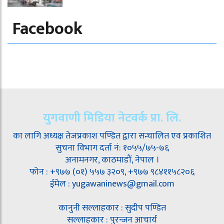
Facebook
युगवाणी मिडिया नेटवर्क प्रा. लि.
का लागि अध्यक्ष तेजप्रकाश पण्डित द्वारा सन्चालित एव प्रकाशित
सुचना विभाग दर्ता नं: १०५५/७५-७६
अनामनगर, काठमाडौं, नेपाल ।
फोन : +९७७ (०१) ५५७ ३२०९, +९७७ ९८४११५८२०६
ईमेल : yugawaninews@gmail.com
कानुनी सल्लाहकार : सुदीप पण्डित
सल्लाहकार : पुरन्जन आचार्य