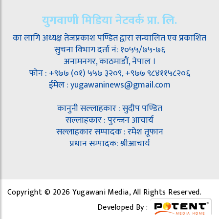
युगवाणी मिडिया नेटवर्क प्रा. लि.
का लागि अध्यक्ष तेजप्रकाश पण्डित द्वारा सन्चालित एव प्रकाशित
सुचना विभाग दर्ता नं: १०५५/७५-७६
अनामनगर, काठमाडौं, नेपाल ।
फोन : +९७७ (०१) ५५७ ३२०९, +९७७ ९८४११५८२०६
ईमेल : yugawaninews@gmail.com
कानुनी सल्लाहकार : सुदीप पण्डित
सल्लाहकार : पुरन्जन आचार्य
सल्लाहकार सम्पादक : रमेश तूफान
प्रधान सम्पादक: श्रीआचार्य
Copyright © 2026 Yugawani Media, All Rights Reserved.
Developed By :