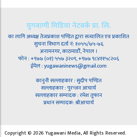
युगवाणी मिडिया नेटवर्क प्रा. लि.
का लागि अध्यक्ष तेजप्रकाश पण्डित द्वारा सन्चालित एव प्रकाशित
सुचना विभाग दर्ता नं: १०५५/७५-७६
अनामनगर, काठमाडौं, नेपाल ।
फोन : +९७७ (०१) ५५७ ३२०९, +९७७ ९८४११५८२०६
ईमेल : yugawaninews@gmail.com
कानुनी सल्लाहकार : सुदीप पण्डित
सल्लाहकार : पुरन्जन आचार्य
सल्लाहकार सम्पादक : रमेश तूफान
प्रधान सम्पादक: श्रीआचार्य
Copyright © 2026 Yugawani Media, All Rights Reserved.