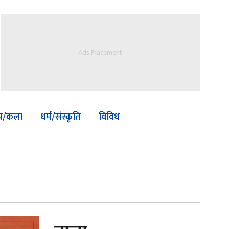
Ads Placement
्य/कला
धर्म/संस्कृति
विविध