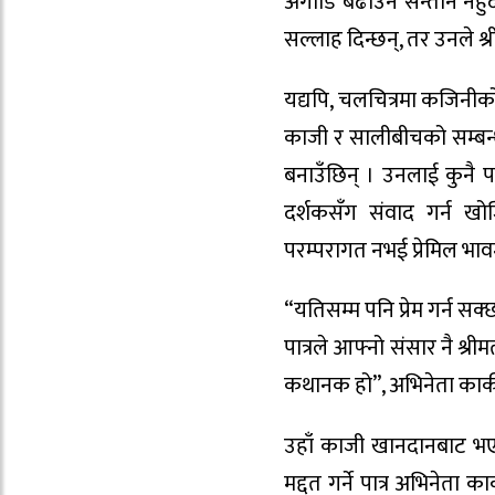
अगाडि बढाउने सन्तान नहुँद
सल्लाह दिन्छन्, तर उनले श्
यद्यपि, चलचित्रमा कजिनीको
काजी र सालीबीचको सम्बन्ध
बनाउँछिन् । उनलाई कुनै पनि
दर्शकसँग संवाद गर्न खो
परम्परागत नभई प्रेमिल भावमा
“यतिसम्म पनि प्रेम गर्न सक्छन
पात्रले आफ्नो संसार नै श्र
कथानक हो”, अभिनेता कार्की
उहाँ काजी खानदानबाट भएक
मद्दत गर्ने पात्र अभिनेता क