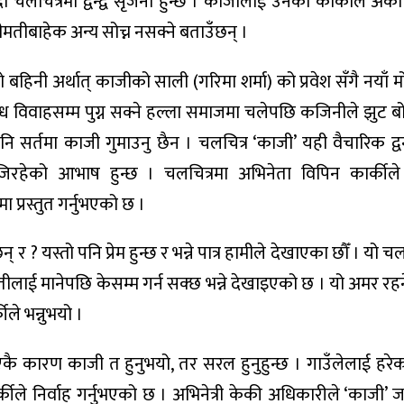
ा चलचित्रमा द्वन्द्व सृजना हुन्छ । काजीलाई उनका काकाले अर्को
रीमतीबाहेक अन्य सोच्न नसक्ने बताउँछन् ।
 बहिनी अर्थात् काजीको साली (गरिमा शर्मा) को प्रवेश सँगै नयाँ
 विवाहसम्म पुग्न सक्ने हल्ला समाजमा चलेपछि कजिनीले झुट बो
 सर्तमा काजी गुमाउनु छैन । चलचित्र ‘काजी’ यही वैचारिक द्वन्द्
जिरहेको आभाष हुन्छ । चलचित्रमा अभिनेता विपिन कार्कील
 प्रस्तुत गर्नुभएको छ ।
् र ? यस्तो पनि प्रेम हुन्छ र भन्ने पात्र हामीले देखाएका छौँ । यो चल
ीमतीलाई मानेपछि केसम्म गर्न सक्छ भन्ने देखाइएको छ । यो अमर रहने
ले भन्नुभयो ।
ै कारण काजी त हुनुभयो, तर सरल हुनुहुन्छ । गाउँलेलाई हरे
ार्कीले निर्वाह गर्नुभएको छ । अभिनेत्री केकी अधिकारीले ‘काजी’ जस्