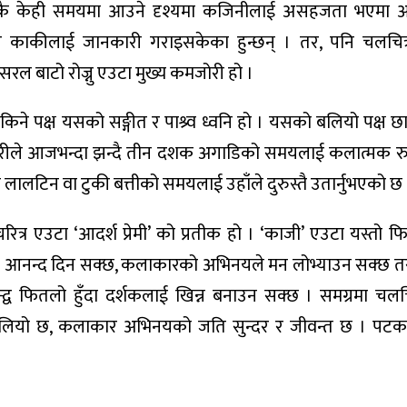
एकै केही समयमा आउने दृश्यमा कजिनीलाई असहजता भएमा आ
र काकीलाई जानकारी गराइसकेका हुन्छन् । तर, पनि चलचित्र
ा सरल बाटो रोज्नु एउटा मुख्य कमजोरी हो ।
किने पक्ष यसको सङ्गीत र पाश्र्व ध्वनि हो । यसको बलियो पक्ष छा
ारीले आजभन्दा झन्दै तीन दशक अगाडिको समयलाई कलात्मक रुपम
ा लालटिन वा टुकी बत्तीको समयलाई उहाँले दुरुस्तै उतार्नुभएको छ 
ित्र एउटा ‘आदर्श प्रेमी’ को प्रतीक हो । ‘काजी’ एउटा यस्तो फ
ाई आनन्द दिन सक्छ, कलाकारको अभिनयले मन लोभ्याउन सक्छ तर 
वन्द्व फितलो हुँदा दर्शकलाई खिन्न बनाउन सक्छ । समग्रमा चलचि
बलियो छ, कलाकार अभिनयको जति सुन्दर र जीवन्त छ । पटकथा