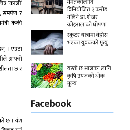
मर्मतकालागि
त्र ‘काजी’
विनियोजित २ करोड
, समर्पण र
नलिने डा. शेखर
ेत्री केकी
कोइरालाको घोषणा
स्कुटर यात्रामा बेहोस
भएका युवकको मृत्यु
छन् । एउटा
ाजीले आफ्नो
यस्तो छ आजका लागि
हनशीलता छ र
कृषि उपजको थोक
मूल्य
Facebook
को छ । वंश