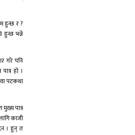
म हुन्छ र ?
हुन्छ भन्ने
ार गरे पनि
पात्र हो ।
म वा पटकथा
 मुख्य पात्र
 लागि काजी
ैन । हुन् त