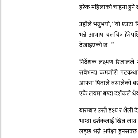
हरेक महिलाको चाहना हुने 
उहाँले भन्नुभयो, “यो एउटा न
भन्ने आभाष चलचित्र हेरेपछि 
देखाइएको छ ।”
निर्देशक लक्ष्मण रिजाल
सबैभन्दा कमजोरी पटकथामै
आफ्ना पिताले बसालेको बस
एकै लयमा बग्दा दर्शकले धैर
बारम्बार उस्तै दृश्य र शैली
भाग्दा दर्शकलाई खिन्न लाग
लड्छ भन्ने अपेक्षा हुनसक्छ 