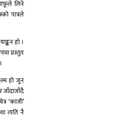
फूले लिने
को पात्रले
याङ्कन हो ।
ा प्रस्तुत
।
िल्म हो जुन
जाँदाजाँदै
त्र ‘काजी’
 त्यति नै