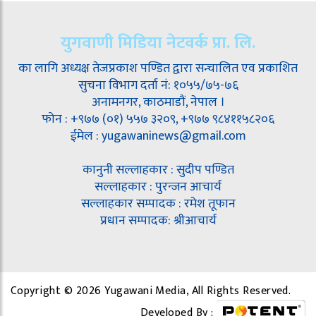
युगवाणी मिडिया नेटवर्क प्रा. लि.
का लागि अध्यक्ष तेजप्रकाश पण्डित द्वारा सन्चालित एव प्रकाशित
सुचना विभाग दर्ता नं: १०५५/७५-७६
अनामनगर, काठमाडौं, नेपाल ।
फोन : +९७७ (०१) ५५७ ३२०९, +९७७ ९८४११५८२०६
ईमेल : yugawaninews@gmail.com
कानुनी सल्लाहकार : सुदीप पण्डित
सल्लाहकार : पुरन्जन आचार्य
सल्लाहकार सम्पादक : रमेश तूफान
प्रधान सम्पादक: श्रीआचार्य
Copyright © 2026 Yugawani Media, All Rights Reserved.
Developed By :