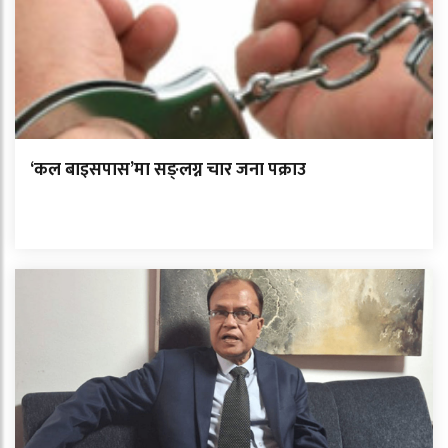
‘कल बाइसपास’मा सङ्लग्न चार जना पक्राउ