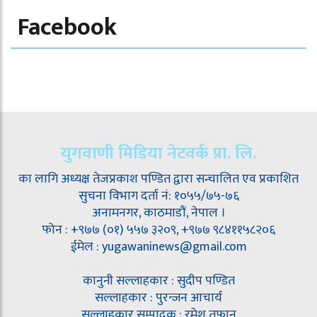
Facebook
युगवाणी मिडिया नेटवर्क प्रा. लि.
का लागि अध्यक्ष तेजप्रकाश पण्डित द्वारा सन्चालित एव प्रकाशित
सुचना विभाग दर्ता नं: १०५५/७५-७६
अनामनगर, काठमाडौं, नेपाल ।
फोन : +९७७ (०१) ५५७ ३२०९, +९७७ ९८४११५८२०६
ईमेल : yugawaninews@gmail.com
कानुनी सल्लाहकार : सुदीप पण्डित
सल्लाहकार : पुरन्जन आचार्य
सल्लाहकार सम्पादक : रमेश तूफान