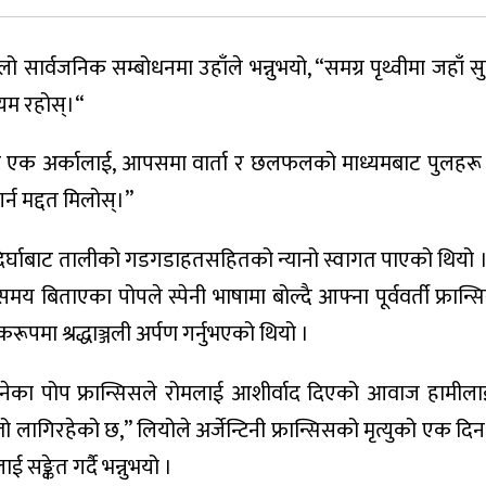
सार्वजनिक सम्बोधनमा उहाँले भन्नुभयो, “समग्र पृथ्वीमा जहाँ स
यम रहोस्।“
ई र एक अर्कालाई, आपसमा वार्ता र छलफलको माध्यमबाट पुलहरू नि
्न मद्दत मिलोस्।”
िर्घाबाट तालीको गडगडाहतसहितको न्यानो स्वागत पाएको थियो ।
मय बिताएका पोपले स्पेनी भाषामा बोल्दै आफ्ना पूर्ववर्ती फ्रान्
मा श्रद्धाञ्जली अर्पण गर्नुभएको थियो ।
का पोप फ्रान्सिसले रोमलाई आशीर्वाद दिएको आवाज हामीला
स्तो लागिरहेको छ,” लियोले अर्जेन्टिनी फ्रान्सिसको मृत्युको एक दि
ई सङ्केत गर्दै भन्नुभयो ।