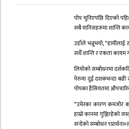
पोप चुनिएपछि दिएको पहिलो 
सबै मानिसहरूमा शान्ति का
उहाँले भन्नुभयो, “हामीला
सधैँ शान्ति र एकता कायम गर
लियोको सम्बोधनमा दर्शकद
पेरुमा दुई दशकभन्दा बढी स
पोपका हैसियतमा औपचारिकरूप
“उमेरका कारण कमजोर बने
हाम्रो कानमा गुञ्जिरहेको ज
सन्डेको सम्बोधन ९प्रार्थना०ला