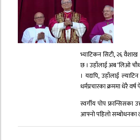
भ्याटिकन सिटी, २६ वैशाख । र
छ । उहाँलाई अब ‘लिओ चौधौँ’
। यद्यपि, उहाँलाई ल्याटि
धर्मप्रचारका क्रममा धेरै वर्ष
स्वर्गीय पोप फ्रान्सिसका 
आफ्नो पहिलो सम्बोधनका लाग