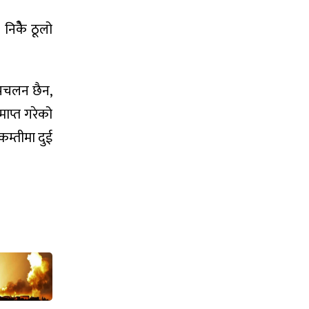
निकैे ठूलो
्रचलन छैन,
माप्त गरेको
कम्तीमा दुई