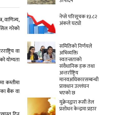
उत्पादन
नेप्से परिसूचक १३.८२
र, वाणिज्य,
अंकले घट्यो
ासिल गरेको
समितिको निर्णयले
ाष्ट्रिय वा
अभिव्यक्ति
स्वतन्त्रताको
एको योग्यता
संवैधानिक हक तथा
अन्तर्राष्ट्रिय
मानवअधिकारसम्बन्धी
यमा कम्तीमा
प्रावधान उल्लंघन
तरका बैंक वा
भएको छ
युक्रेनद्वारा रूसी तेल
प्रशोधन केन्द्रमा प्रहार
रखास्त दिन