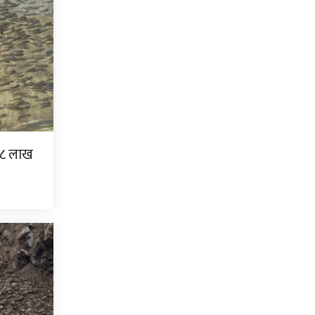
ड ३८ लाख