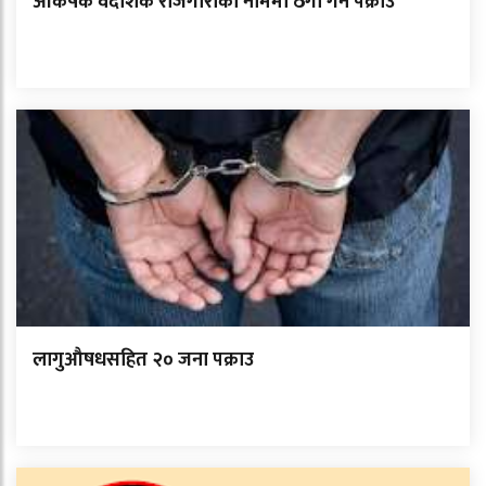
आकर्षक वैदेशिक रोजगारीको नाममा ठगी गर्ने पक्राउ
लागुऔषधसहित २० जना पक्राउ