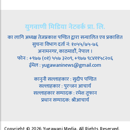
युगवाणी मिडिया नेटवर्क प्रा. लि.
का लागि अध्यक्ष तेजप्रकाश पण्डित द्वारा सन्चालित एव प्रकाशित
सुचना विभाग दर्ता नं: १०५५/७५-७६
अनामनगर, काठमाडौं, नेपाल ।
फोन : +९७७ (०१) ५५७ ३२०९, +९७७ ९८४११५८२०६
ईमेल : yugawaninews@gmail.com
कानुनी सल्लाहकार : सुदीप पण्डित
सल्लाहकार : पुरन्जन आचार्य
सल्लाहकार सम्पादक : रमेश तूफान
प्रधान सम्पादक: श्रीआचार्य
Copyright © 2026 Yugawani Media, All Rights Reserved.