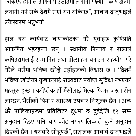
फर्किएर हामीले आफ्नै गाउँठाउँमा लगानी ग¥यो । कृषि क्षेत्रमा
लगानी गर्न सके देशमै राम्रो गर्न सकिन्छ”, आचार्य दाजुभाइले
एकैस्वरमा भन्नुभयो ।
हाल यस कार्यबाट चापाकोटका धेरै युवाहरू कृषिप्रति
आकर्षित भइरहेका छन् । स्थानीय निकाय र राज्यले
कृषिउद्यमलाई सम्मानित तथा प्रोत्साहन बनाउन सहयोग गरे
धेरैले यसैमा भविष्य खोज्ने उहाँहरूको विश्वास छ । “देशमै
भविष्य खोजेका कृषकलाई राज्यबाट पर्याप्त सुविधा नभएको
महसुस हुन्छ । कहिलेकाहीँ भैँसीलाई मिल्क फिभर जस्ता रोग
लाग्छन्, भैँसीको बिमा र स्वास्थ्य उपचार निःशुल्क छैन । अन्य
धेरै पालिकाहरूमा प्रतिलिटर दूधमा रु दुईदेखि १५ सम्म
अनुदान दिइए पनि चापाकोट नगरपालिकाले कुनै अनुदान
दिएको छैन । यसबारे सोच्नुपर्छ”, सञ्चालक आचार्य दाजुभाइले