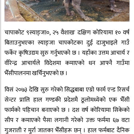
चापाकोट ९स्याङ्जा०, २५ वैशाखः दक्षिण कोरियामा १० वर्ष
बिताउनुभएका स्याङ्जा चापकोटका दुई दाजुभाइले गाउँ
फर्केर कृषिउद्यम सुरु गर्नुभएको छ । यहाँका उत्तम आचार्य र
वीरेन्द्र आचार्यले विदेशमा कमाएको धन आफ्नै गाउँमा
भैँसीपालनमा खर्चिनुभएको छ ।
विसं २०७३ देखि सुरु गरेको सिद्धबाबा एग्रो फार्म एन्ड रिसर्च
सेन्टर प्रालि हाल गण्डकी प्रदेशमै ठूलोमध्येको एक भैँसी
फार्मको पहिचान बनाएको छ । दश वर्ष कोरियामा सिकेको
सीप र कमाएको पैसा लगानी गरेको उक्त फर्ममा ६७ वटा
गुजराती र मुर्रा जातका भैँसीहरू छन् । हाल फर्मबाट दैनिक