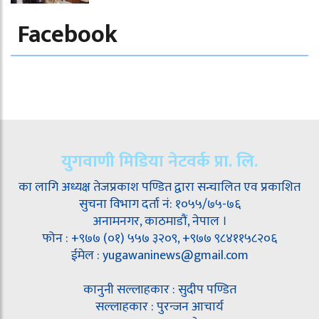
Facebook
युगवाणी मिडिया नेटवर्क प्रा. लि.
का लागि अध्यक्ष तेजप्रकाश पण्डित द्वारा सन्चालित एव प्रकाशित
सुचना विभाग दर्ता नं: १०५५/७५-७६
अनामनगर, काठमाडौं, नेपाल ।
फोन : +९७७ (०१) ५५७ ३२०९, +९७७ ९८४११५८२०६
ईमेल : yugawaninews@gmail.com
कानुनी सल्लाहकार : सुदीप पण्डित
सल्लाहकार : पुरन्जन आचार्य