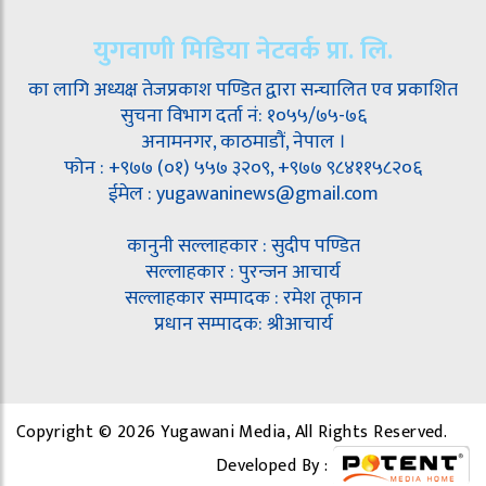
युगवाणी मिडिया नेटवर्क प्रा. लि.
का लागि अध्यक्ष तेजप्रकाश पण्डित द्वारा सन्चालित एव प्रकाशित
सुचना विभाग दर्ता नं: १०५५/७५-७६
अनामनगर, काठमाडौं, नेपाल ।
फोन : +९७७ (०१) ५५७ ३२०९, +९७७ ९८४११५८२०६
ईमेल : yugawaninews@gmail.com
कानुनी सल्लाहकार : सुदीप पण्डित
सल्लाहकार : पुरन्जन आचार्य
सल्लाहकार सम्पादक : रमेश तूफान
प्रधान सम्पादक: श्रीआचार्य
Copyright © 2026 Yugawani Media, All Rights Reserved.
Developed By :