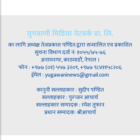
युगवाणी मिडिया नेटवर्क प्रा. लि.
का लागि अध्यक्ष तेजप्रकाश पण्डित द्वारा सन्चालित एव प्रकाशित
सुचना विभाग दर्ता नं: १०५५/७५-७६
अनामनगर, काठमाडौं, नेपाल ।
फोन : +९७७ (०१) ५५७ ३२०९, +९७७ ९८४११५८२०६
ईमेल : yugawaninews@gmail.com
कानुनी सल्लाहकार : सुदीप पण्डित
सल्लाहकार : पुरन्जन आचार्य
सल्लाहकार सम्पादक : रमेश तूफान
प्रधान सम्पादक: श्रीआचार्य