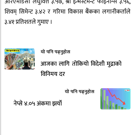
आरएमडिसी लघुवित्त ३.५७, श्री इन्भेस्टमेन्ट फाइनान्स ३.५६,
शिवम् सिमेन्ट ३.४२ र गरिमा विकास बैंकका लगानीकर्ताले
३.४१ प्रतिशतले गुमाए ।
यो पनि पढ्नुहोस
आजका लागि तोकियो विदेशी मुद्राको
विनिमय दर
यो पनि पढ्नुहोस
नेप्से ४.०५ अंकमा झर्यो