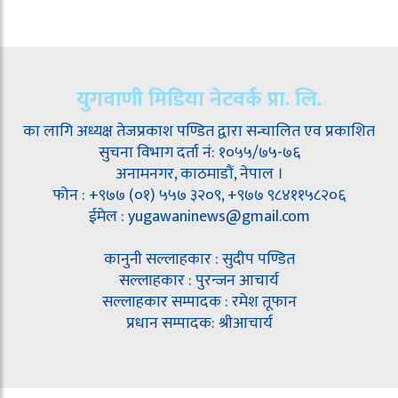
युगवाणी मिडिया नेटवर्क प्रा. लि.
का लागि अध्यक्ष तेजप्रकाश पण्डित द्वारा सन्चालित एव प्रकाशित
सुचना विभाग दर्ता नं: १०५५/७५-७६
अनामनगर, काठमाडौं, नेपाल ।
फोन : +९७७ (०१) ५५७ ३२०९, +९७७ ९८४११५८२०६
ईमेल : yugawaninews@gmail.com
कानुनी सल्लाहकार : सुदीप पण्डित
सल्लाहकार : पुरन्जन आचार्य
सल्लाहकार सम्पादक : रमेश तूफान
प्रधान सम्पादक: श्रीआचार्य