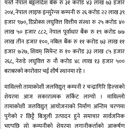
यस्तै नेपाल बङ्गलादेश बैंक रु ३१ करोड ४३ लाख ७३ हजार
२०४, नेपाल लाइफ इन्सुरेन्स कम्पनी रु २६ करोड २२ लाख ३९
हजार ९७०, डिप्रोक्स लघुवित्त वित्तीय संस्था रु २५ करोड ४०
लाख ५० हजार ८८२, नेपाल पूर्वाधार बैंक रु १९ करोड ७७
लाख तीन हजार १००, नबिल बैंक रु ११ करोड ७३ लाख ११
हजार ७२७, शिवम् सिमेन्ट रु १० करोड ३३ लाख ८५ हजार
२६८, नेरुडे लघुवित्त रु नौ करोड ४८ लाख १३ हजार ५००
बराबरको कारोवार भई शीर्ष स्थानमा रहे ।
माथिल्लो तामाकोशी जलविद्युत् कम्पनी र चन्द्रागिरि हिल्सको
शेयरमा आज सकारात्मक सर्किट लाग्यो । माथिल्लो
तामाकोशी जलविद्युत् आयोजनाको निर्माण अन्तिम चरणमा
पुगेको र छिट्टै बिजुली उत्पादन हुने समाचार सार्वजनिक
भएपछि सो कम्पनीको शेयरमा लगानीकर्ताको आकर्षण