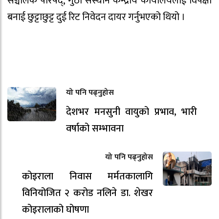
सञ्चालक परिषद्, गुठी संस्थान केन्द्रीय कार्यालयलाई विपक्षी
बनाई छुट्टाछुट्ट दुई रिट निवेदन दायर गर्नुभएको थियो ।
यो पनि पढ्नुहोस
देशभर मनसुनी वायुको प्रभाव, भारी
वर्षाको सम्भावना
यो पनि पढ्नुहोस
कोइराला निवास मर्मतकालागि
विनियोजित २ करोड नलिने डा. शेखर
कोइरालाको घोषणा