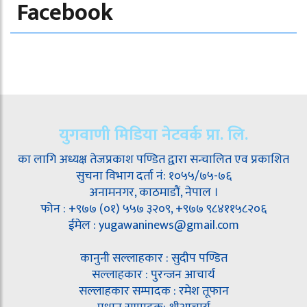
Facebook
युगवाणी मिडिया नेटवर्क प्रा. लि.
का लागि अध्यक्ष तेजप्रकाश पण्डित द्वारा सन्चालित एव प्रकाशित
सुचना विभाग दर्ता नं: १०५५/७५-७६
अनामनगर, काठमाडौं, नेपाल ।
फोन : +९७७ (०१) ५५७ ३२०९, +९७७ ९८४११५८२०६
ईमेल : yugawaninews@gmail.com
कानुनी सल्लाहकार : सुदीप पण्डित
सल्लाहकार : पुरन्जन आचार्य
सल्लाहकार सम्पादक : रमेश तूफान